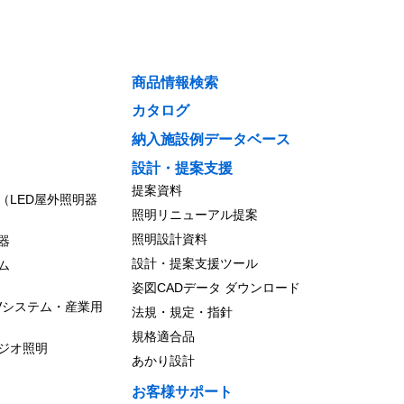
商品情報検索
カタログ
納入施設例データベース
設計・提案支援
提案資料
（LED屋外照明器
照明リニューアル提案
照明設計資料
器
設計・提案支援ツール
ム
姿図CADデータ ダウンロード
Vシステム・産業用
法規・規定・指針
規格適合品
ジオ照明
あかり設計
お客様サポート