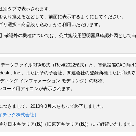
は別タブで表示されます。
を切り換えるなどして、前面に表示するようにしてください。
ゴリ選択・商品絞り込み」がご利用いただけます。
】
確認外の機種については、公共施設用照明器具確認外図として
データファイルRFA形式（Revit2022形式）と、電気設備CAD向
todesk，Inc.、またはその子会社、関連会社の登録商標または商標
odeling（ビルディング インフォメーション モデリング）の略称。
ウンロード用アイコンが表示されます。
つきまして、2019年9月末をもって終了しました。
イテック株式会社）
り日本キヤリア(株)（旧東芝キヤリア(株)）にて継続いたします