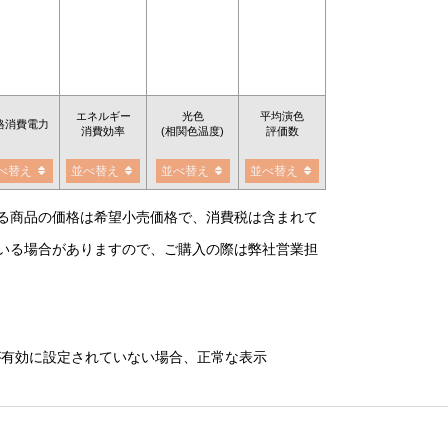
エネルギー
光色
平均演色
格消費電力
消費効率
(相関色温度)
評価数
べ替え
並べ替え
並べ替え
並べ替え
る商品の価格は希望小売価格で、消費税は含まれて
いる場合がありますので、ご購入の際は弊社営業担
）が有効に設定されていない場合、正常な表示