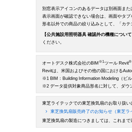
別窓表示アイコンのあるデータは別画面また
表示画面が確認できない場合は、画面やタブ
形名以外での商品の絞り込みとして、「カテ
【公共施設用照明器具 確認外の機種について
ください。
※1
®
オートデスク株式会社のBIM
ツール Revit
Revitは、米国およびその他の国におけるAu
※1 BIM：Building Information M
※2 データ提供対象商品形名に対して、ダ
東芝ライテックでの東芝換気扇のお取り扱いに
東芝換気扇販売終了のお知らせ（東芝ラ
東芝換気扇の製造につきましては、これまで通