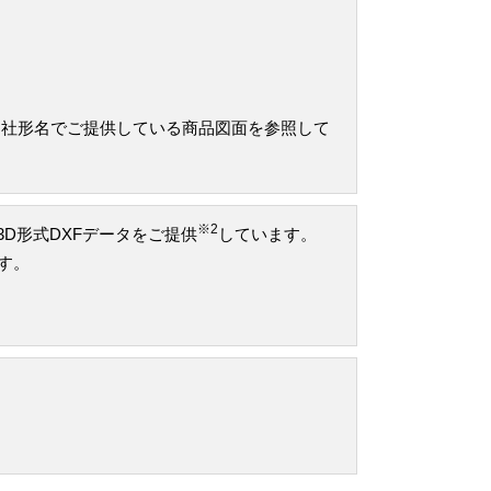
当社形名でご提供している商品図面を参照して
※2
け3D形式DXFデータをご提供
しています。
です。
。