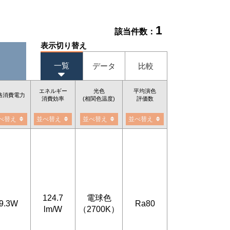
1
該当件数：
表示切り替え
一覧
データ
比較
エネルギー
光色
平均演色
格消費電力
消費効率
(相関色温度)
評価数
べ替え
並べ替え
並べ替え
並べ替え
124.7
電球色
9.3W
Ra80
lm/W
（2700K）