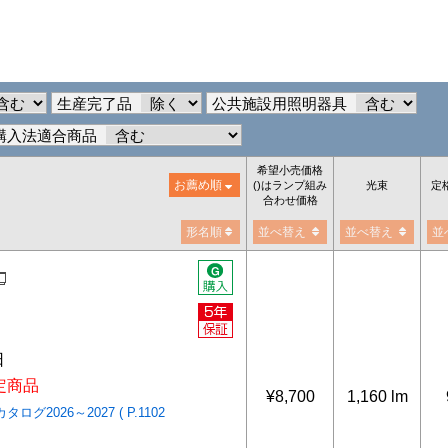
生産完了品
公共施設用照明器具
購入法適合商品
希望小売価格
お薦め順
()はランプ組み
光束
定
合わせ価格
形名順
並べ替え
並べ替え
並
電球
日
改定商品
¥8,700
1,160 lm
グ2026～2027 ( P.1102