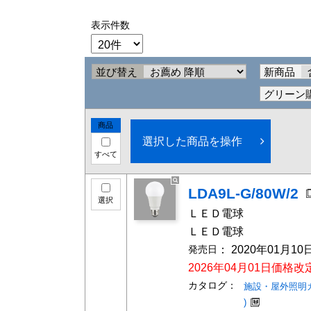
表示件数
並び替え
新商品
グリーン
商品
選択した商品を操作
すべて
LDA9L-G/80W/2
選択
ＬＥＤ
ＬＥＤ電球
発売日
： 2020年01月10
2026年04月01日価格
カタログ：
施設・屋外照明カタロ
)