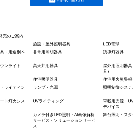
発売のご案内
施設・屋外照明器具
LED電球
具・用途別ベ
非常用照明器具
誘導灯器具
ウンライト
高天井用器具
屋外用照明器具
具）
住宅照明器具
住宅用火災警報
・ライティン
ランプ・光源
照明制御システ
ート灯火シス
UVライティング
車載用光源・U
デバイス
カメラ付きLED照明・AI画像解析
舞台照明・スタ
サービス・ソリューションサービ
ス