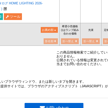
 HOME LIGHTING 2026-
 )
加
ツール
希望小売価格
お薦め順
()はランプ組み
光束
定
合わせ価格
形名順
並べ替え
並べ替え
並
この商品情報検索でご紹介してい
おりません。
公開されている情報は変更されて
当までお問い合わせください。
しいブラウザウィンドウ、または新しいタブを開きます。
提供サイトでは、ブラウザのアクティブスクリプト（JAVASCRIPT
お問い合わせ