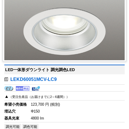
LED一体形ダウンライト 調光調色LED
LEKD60051MCV-LC9
▲
（受注生産品（お届けまでに2～6週間））
希望小売価格
123,700 円 (税別)
埋込穴
Φ150
器具光束
4800 lm
調光可能
調色可能