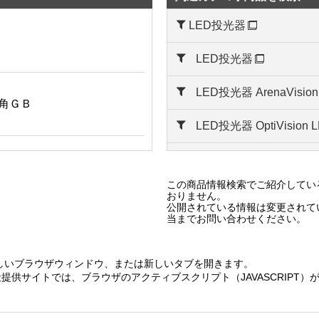
LED投光器
ルーバー
LED投光器
LED投光器 ArenaVision
方中角ＧＢ
LED投光器 OptiVisio
LED投光器 OptiVisio
方中角ＭＳ
この商品情報検索でご紹介してい
プール用LED投光器
おりません。
公開されている情報は変更されて
当までお問い合わせください。
LED投光器 BVP574シ
狭角ＧＢ
LED中形投光器 BVP5
しいブラウザウィンドウ、または新しいタブを開きます。
提供サイトでは、ブラウザのアクティブスクリプト（JAVASCRIPT
LED投光器 BVP433シ
狭角ＭＳ