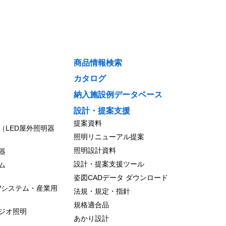
ト
on LED オプション
商品情報検索
on LED 一般照明用 オプション
カタログ
納入施設例データベース
シリーズ オプション
設計・提案支援
提案資料
6シリーズ オプション
（LED屋外照明器
照明リニューアル提案
シリーズ オプション
照明設計資料
器
設計・提案支援ツール
ム
姿図CADデータ ダウンロード
Vシステム・産業用
法規・規定・指針
規格適合品
ジオ照明
あかり設計
ョン