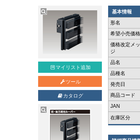
基本情報
形名
希望小売価
価格改定メ
ジ
品名
マイリスト追加
品種名
ツール
発売日
商品コード
カタログ
JAN
在庫区分