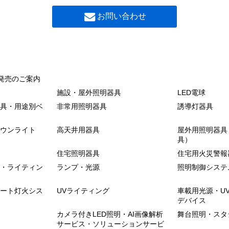
LED投光器 電源ユニッ
お問い合わせ
横長ＧＢ
LED投光器 オプション
LED投光器 ArenaVisi
横長ＭＳ
LED投光器 OptiVisi
発売のご案内
施設・屋外照明器具
LED電球
LED投光器 BVP574
具・用途別ベ
非常用照明器具
誘導灯器具
方中角ＧＢ
LED中形投光器 BVP5
ウンライト
高天井用器具
屋外用照明器具
具）
LED投光器 BVP433
住宅照明器具
住宅用火災警報
方中角ＭＳ
・ライティン
ランプ・光源
照明制御システ
LED投光器
ート灯火シス
UVライティング
車載用光源・U
LED角形投光器
デバイス
狭角ＧＢ
カメラ付きLED照明・AI画像解析
舞台照明・スタ
LED角形投光器 オプシ
サービス・ソリューションサービ