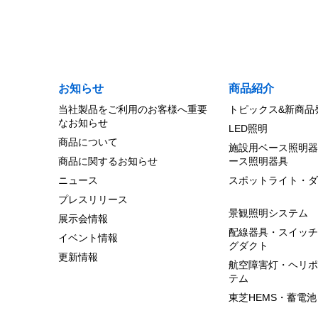
BVP561_130WW_XB
ＬＥＤ投光器電球色 
0 円（税別）
BVP561_130WW_XS
お知らせ
商品紹介
ＬＥＤ投光器電球色 
当社製品をご利用のお客様へ重要
トピックス&新商品
0 円（税別）
なお知らせ
LED照明
商品について
BVP562_230WW_FMB
施設用ベース照明器
商品に関するお知らせ
ース照明器具
ＬＥＤ投光器電球色 前
ニュース
スポットライト・ダ
0 円（税別）
プレスリリース
BVP562_230WW_FMS
景観照明システム
展示会情報
ＬＥＤ投光器電球色 前
配線器具・スイッチ
イベント情報
0 円（税別）
グダクト
更新情報
航空障害灯・ヘリポ
BVP562_230WW_NB
テム
ＬＥＤ投光器電球色 
東芝HEMS・蓄電池
0 円（税別）