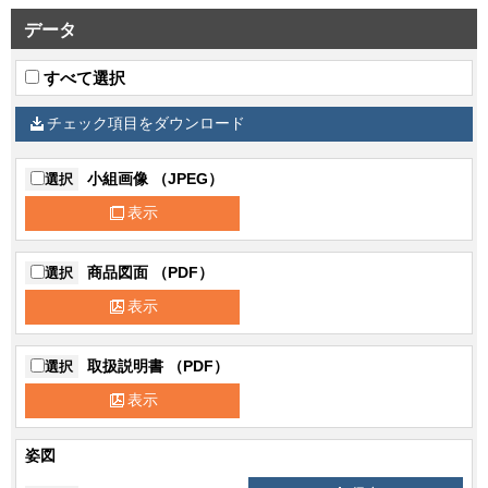
ど）
データ
その他備考
長時間形は特注対応いたします。
すべて選択
その他備考
電池内蔵形
チェック項目をダウンロード
ニッケル水素蓄電池（キセノンランプ用、
その他備考
誘導音用）
小組画像 （JPEG）
選択
その他備考
定格電圧100V
表示
その他備考
適合リモコン：FRC-1833T（別売）
商品図面 （PDF）
選択
表示
取扱説明書 （PDF）
選択
表示
姿図