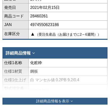
発売日
2021年02月15日
商品コード
28460261
JAN
4974550623186
▲
在庫区分
（受注生産品（お届けまでに2～6週間））
詳細商品情報
仕様1名称
化粧枠
仕様1材質
鋼板
仕様1仕上げ
白 マンセル値 0.2PB 9.2/0.4
型式認定番
FIE1-1023
号1
詳細商品情報を表示
電池1・その
他（特性な
7HR-AG-TL