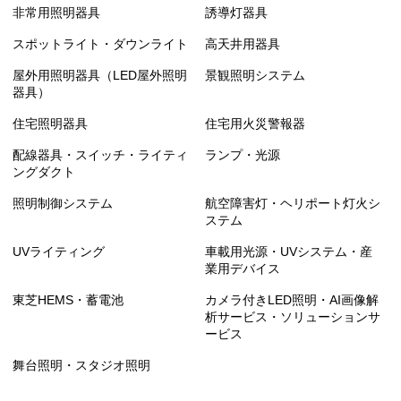
非常用照明器具
誘導灯器具
スポットライト・ダウンライト
高天井用器具
屋外用照明器具（LED屋外照明
景観照明システム
器具）
住宅照明器具
住宅用火災警報器
配線器具・スイッチ・ライティ
ランプ・光源
ングダクト
照明制御システム
航空障害灯・ヘリポート灯火シ
ステム
UVライティング
車載用光源・UVシステム・産
業用デバイス
東芝HEMS・蓄電池
カメラ付きLED照明・AI画像解
析サービス・ソリューションサ
ービス
舞台照明・スタジオ照明