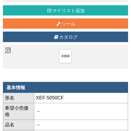
マイリスト追加
ツール
カタログ
基本情報
形名
XEF-5050CF
希望小売価
－
格
品名
－