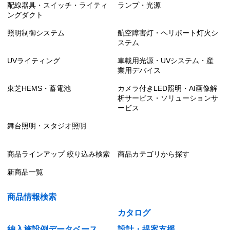
配線器具・スイッチ・ライティ
ランプ・光源
ングダクト
照明制御システム
航空障害灯・ヘリポート灯火シ
ステム
UVライティング
車載用光源・UVシステム・産
業用デバイス
東芝HEMS・蓄電池
カメラ付きLED照明・AI画像解
析サービス・ソリューションサ
ービス
舞台照明・スタジオ照明
商品ラインアップ 絞り込み検索
商品カテゴリから探す
新商品一覧
商品情報検索
カタログ
納入施設例データベース
設計・提案支援