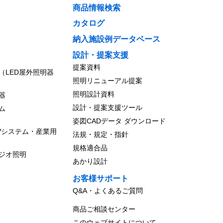
商品情報検索
カタログ
納入施設例データベース
設計・提案支援
提案資料
（LED屋外照明器
照明リニューアル提案
照明設計資料
器
設計・提案支援ツール
ム
姿図CADデータ ダウンロード
Vシステム・産業用
法規・規定・指針
規格適合品
ジオ照明
あかり設計
お客様サポート
Q&A・よくあるご質問
商品ご相談センター
このウェブサイトについて