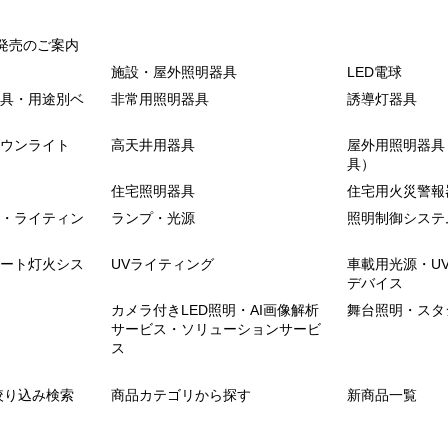
発売のご案内
施設・屋外照明器具
LED電球
具・用途別ベ
非常用照明器具
誘導灯器具
ウンライト
高天井用器具
屋外用照明器具
具）
住宅照明器具
住宅用火災警報
・ライティン
ランプ・光源
照明制御システ
ート灯火シス
UVライティング
車載用光源・U
デバイス
カメラ付きLED照明・AI画像解析
舞台照明・スタ
サービス・ソリューションサービ
ス
絞り込み検索
商品カテゴリから探す
新商品一覧