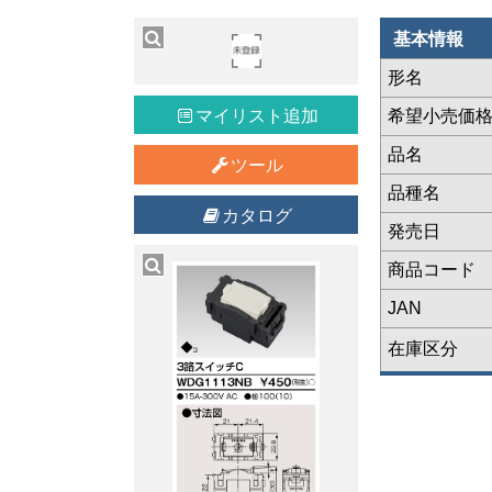
基本情報
形名
マイリスト追加
希望小売価
品名
ツール
品種名
カタログ
発売日
商品コード
JAN
在庫区分