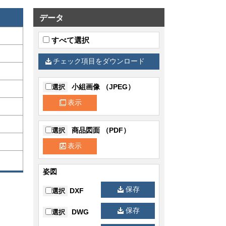
データ
すべて選択
チェック項目をダウンロード
小組画像 （JPEG）
選択
表示
商品図面 （PDF）
選択
表示
姿図
保存
DXF
選択
保存
DWG
選択