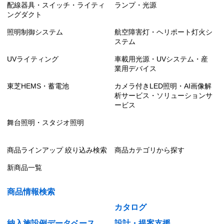
配線器具・スイッチ・ライティ
ランプ・光源
ングダクト
照明制御システム
航空障害灯・ヘリポート灯火シ
ステム
UVライティング
車載用光源・UVシステム・産
業用デバイス
東芝HEMS・蓄電池
カメラ付きLED照明・AI画像解
析サービス・ソリューションサ
ービス
舞台照明・スタジオ照明
商品ラインアップ 絞り込み検索
商品カテゴリから探す
新商品一覧
商品情報検索
カタログ
納入施設例データベース
設計・提案支援