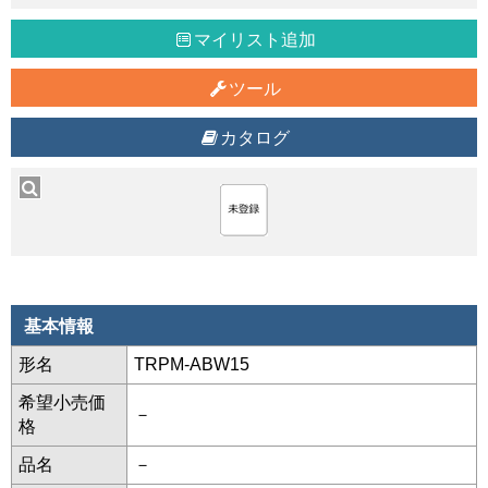
マイリスト追加
ツール
カタログ
基本情報
形名
TRPM-ABW15
希望小売価
－
格
品名
－