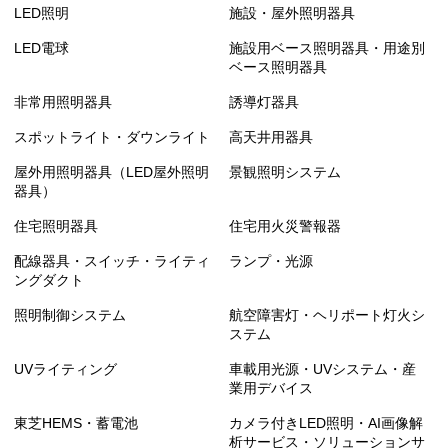
LED照明
施設・屋外照明器具
LED電球
施設用ベース照明器具・用途別
ベース照明器具
非常用照明器具
誘導灯器具
スポットライト・ダウンライト
高天井用器具
屋外用照明器具（LED屋外照明
景観照明システム
器具）
住宅照明器具
住宅用火災警報器
配線器具・スイッチ・ライティ
ランプ・光源
ングダクト
照明制御システム
航空障害灯・ヘリポート灯火シ
ステム
UVライティング
車載用光源・UVシステム・産
業用デバイス
東芝HEMS・蓄電池
カメラ付きLED照明・AI画像解
析サービス・ソリューションサ