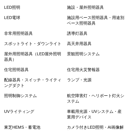
LED照明
施設・屋外照明器具
LED電球
施設用ベース照明器具・用途別
ベース照明器具
非常用照明器具
誘導灯器具
スポットライト・ダウンライト
高天井用器具
屋外用照明器具（LED屋外照明
景観照明システム
器具）
住宅照明器具
住宅用火災警報器
配線器具・スイッチ・ライティ
ランプ・光源
ングダクト
照明制御システム
航空障害灯・ヘリポート灯火シ
ステム
UVライティング
車載用光源・UVシステム・産
業用デバイス
東芝HEMS・蓄電池
カメラ付きLED照明・AI画像解