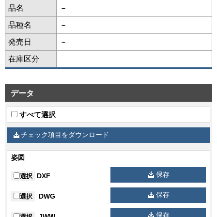
品名
－
品種名
－
発売日
－
在庫区分
データ
すべて選択
チェック項目をダウンロード
姿図
保存
DXF
選択
保存
DWG
選択
保存
JWW
選択