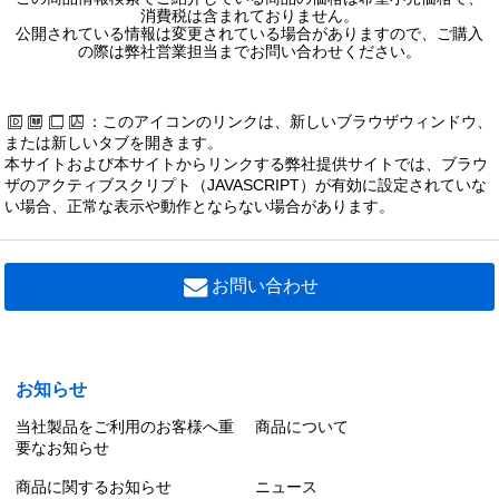
消費税は含まれておりません。
公開されている情報は変更されている場合がありますので、ご購入
直管LED 非常用照明器具 防湿・防雨形 ステンレス
の際は弊社営業担当までお問い合わせください。
直管LED 非常用照明器具 長時間（60分間）タイプ
：このアイコンのリンクは、新しいブラウザウィンドウ、
または新しいタブを開きます。
本サイトおよび本サイトからリンクする弊社提供サイトでは、ブラウ
ザのアクティブスクリプト（JAVASCRIPT）が有効に設定されていな
直管LED 非常用照明器具 オプション
い場合、正常な表示や動作とならない場合があります。
お問い合わせ
お知らせ
当社製品をご利用のお客様へ重
商品について
要なお知らせ
商品に関するお知らせ
ニュース