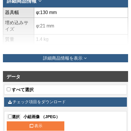
詳細商品情報
器具幅
φ:130 mm
埋め込みサ
φ:21 mm
イズ
質量
1.4 kg
部品link1
PW-410M
詳細商品情報を表示
部品数量1
1
部品link2
PW-300N
データ
部品数量2
1
すべて選択
仕様1名称
色
仕様1仕上げ
白
チェック項目をダウンロード
その他備考
適合取付穴φ21
小組画像 （JPEG）
選択
その他備考
吊下げ長：295～315mm
表示