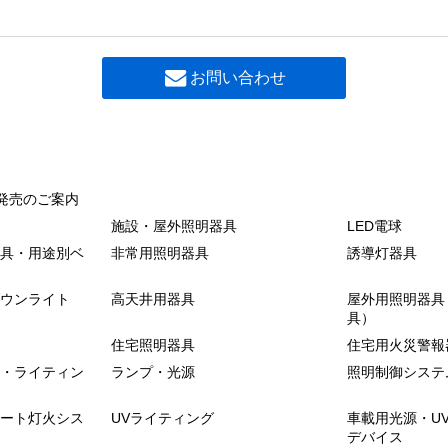
お問い合わせ
発売のご案内
施設・屋外照明器具
LED電球
具・用途別ベ
非常用照明器具
誘導灯器具
ウンライト
高天井用器具
屋外用照明器具
具）
住宅照明器具
住宅用火災警報
・ライティン
ランプ・光源
照明制御システ
ート灯火シス
UVライティング
車載用光源・U
デバイス