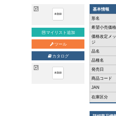
基本情報
形名
希望小売価
マイリスト追加
価格改定メ
ジ
ツール
品名
カタログ
品種名
発売日
商品コード
JAN
在庫区分