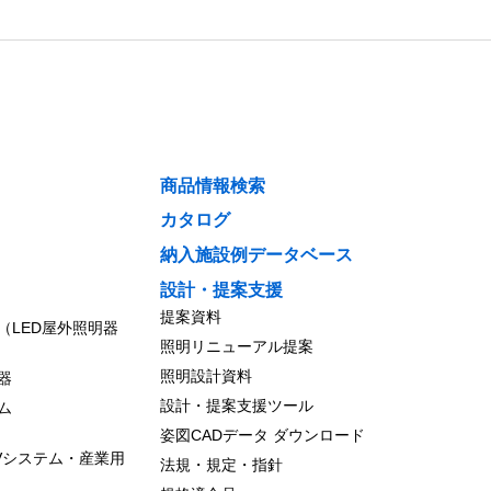
商品情報検索
カタログ
納入施設例データベース
設計・提案支援
提案資料
（LED屋外照明器
照明リニューアル提案
照明設計資料
器
設計・提案支援ツール
ム
姿図CADデータ ダウンロード
Vシステム・産業用
法規・規定・指針