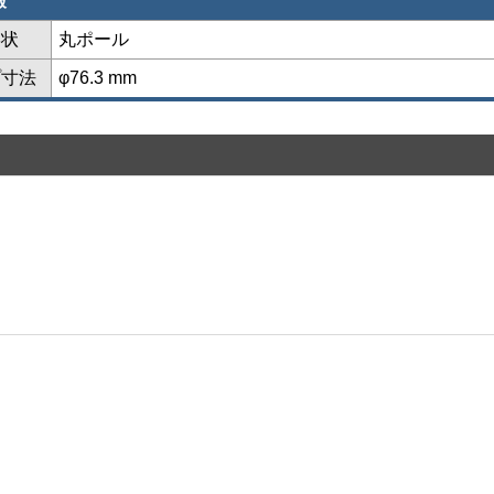
報
形状
丸ポール
プ寸法
φ76.3 mm