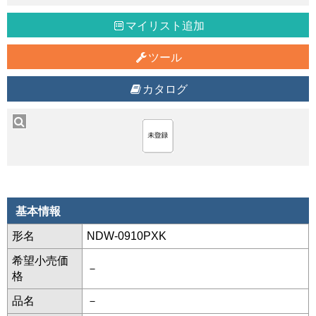
マイリスト追加
ツール
カタログ
基本情報
形名
NDW-0910PXK
希望小売価
－
格
品名
－