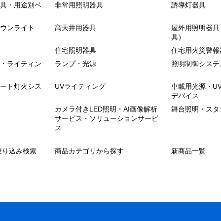
具・用途別ベ
非常用照明器具
誘導灯器具
ウンライト
高天井用器具
屋外用照明器具
具）
住宅照明器具
住宅用火災警報
・ライティン
ランプ・光源
照明制御システ
ート灯火シス
UVライティング
車載用光源・U
デバイス
カメラ付きLED照明・AI画像解析
舞台照明・スタ
サービス・ソリューションサービ
ス
絞り込み検索
商品カテゴリから探す
新商品一覧