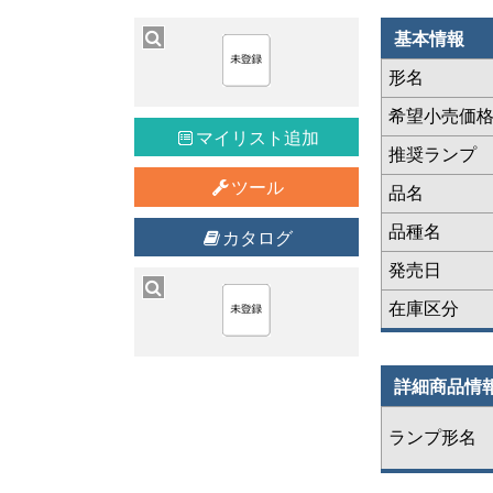
基本情報
形名
希望小売価
マイリスト追加
推奨ランプ
ツール
品名
品種名
カタログ
発売日
在庫区分
詳細商品情
ランプ形名