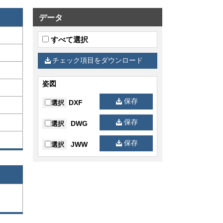
データ
すべて選択
チェック項目をダウンロード
姿図
保存
DXF
選択
保存
DWG
選択
保存
JWW
選択