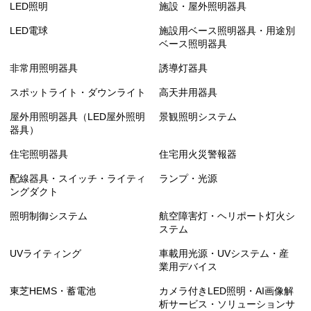
LED照明
施設・屋外照明器具
TENQOOシリーズ HACCP対応器具
LED電球
施設用ベース照明器具・用途別
TENQOOシリーズ クリーンルーム向け器具
ベース照明器具
非常用照明器具
誘導灯器具
TENQOOシリーズ イエロー光 LEDバー
スポットライト・ダウンライト
高天井用器具
TENQOOシリーズ 防湿・防雨器具
屋外用照明器具（LED屋外照明
景観照明システム
器具）
TENQOOシリーズ 防湿・防雨 ステンレス器具
住宅照明器具
住宅用火災警報器
TENQOOシリーズ 冷凍倉庫用
配線器具・スイッチ・ライティ
ランプ・光源
ングダクト
TENQOOシリーズ オイルミスト対応器具
照明制御システム
航空障害灯・ヘリポート灯火シ
ステム
TENQOOシリーズ 耐食耐酸器具
UVライティング
車載用光源・UVシステム・産
業用デバイス
TENQOOシリーズ 高温用
東芝HEMS・蓄電池
カメラ付きLED照明・AI画像解
防湿・防雨形器具
析サービス・ソリューションサ