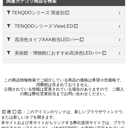
関連カテゴリ商品を検索
TENQOOシリーズ 用途別
TENQOOシリーズ ViewLED
高演色タイプAAA相当LEDバー
美術館・博物館におすすめ高演色LEDバー
TENQOOシリーズ 調光調色LED 直付形
LEDベースライト TENQOOシリーズ LinkLED Air
この商品情報検索でご紹介している商品の価格は希望小売価格で、
消費税は含まれておりません。
公開されている情報は変更されている場合がありますので、ご購入
の際は弊社営業担当までお問い合わせください。
LEDベースライト TENQOOシリーズ SceneLED
：このアイコンのリンクは、新しいブラウザウィンドウ、
LEDベースライト TENQOOシリーズ
または新しいタブを開きます。
本サイトおよび本サイトからリンクする弊社提供サイトでは、ブラウ