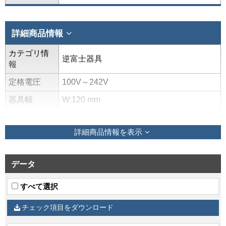
詳細商品情報
カテゴリ情
逆富士器具
報
定格電圧
100V～242V
器具幅
W:120 mm
質量
2.7 kg
詳細商品情報を表示
調光方式
調光不可
光色（相関
色温度、平
データ
電球色（3000K Ra:83）
均演色評価
数）
すべて選択
光束維持時
チェック項目をダウンロード
40,000時間(光束維持率90%)
間