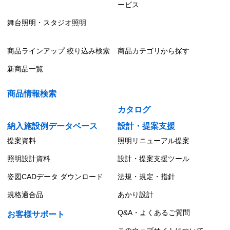
ービス
TENQOOシリーズ 防湿・防雨器具
舞台照明・スタジオ照明
防湿・防雨形 直管形LEDベースライト
商品ラインアップ 絞り込み検索
商品カテゴリから探す
防湿・防雨形 電源内蔵直管形LEDベースライト
新商品一覧
商品情報検索
カタログ
納入施設例データベース
設計・提案支援
提案資料
照明リニューアル提案
照明設計資料
設計・提案支援ツール
姿図CADデータ ダウンロード
法規・規定・指針
規格適合品
あかり設計
Q&A・よくあるご質問
お客様サポート