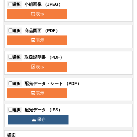
器具光束
2850 lm
小組画像 （JPEG）
選択
表示
定格消費電
19.7W(100V) 19.5W(200V) 19.5W(242V)
力
商品図面 （PDF）
選択
入力電流
198mA(100V) 103mA(200V) 88mA(242V)
表示
エネルギー
144.6lm/W(100V) 146.1lm/W(200V)
消費効率
146.1lm/W(242V)
取扱説明書 （PDF）
選択
保護等級
保護等級：IP23
表示
周波数
50/60Hz
付加機能
口出し線式
配光データ・シート （PDF）
選択
HZ適合
50/60
表示
部品link1
LEET-41204W
配光データ （IES）
選択
部品数量1
1
保存
部品link2
LEEM-40324L-WP-LS9
姿図
部品数量2
1