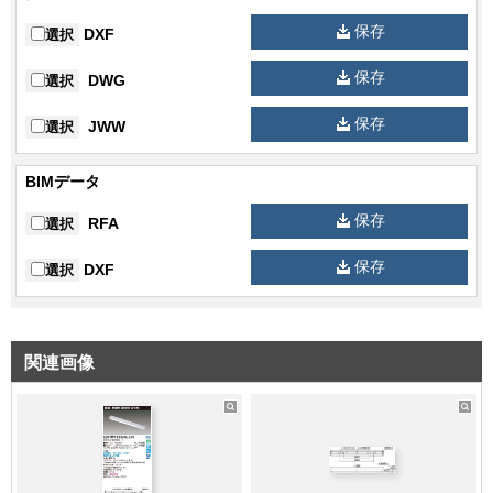
仕様1名称
本体
保存
DXF
選択
仕様1材質
鋼板
保存
DWG
選択
仕様1仕上げ
白
保存
JWW
選択
仕様2名称
LEDバー
BIMデータ
仕様2材質
ポリカーボネート
保存
RFA
仕様2仕上げ
乳白
選択
直付/埋込区
保存
DXF
選択
直付
分
始動電圧
LS9
関連画像
補助点灯装
電源ユニット内蔵
置
適合関連1
適合ガード：FBG-42000
その他備考
調光不可