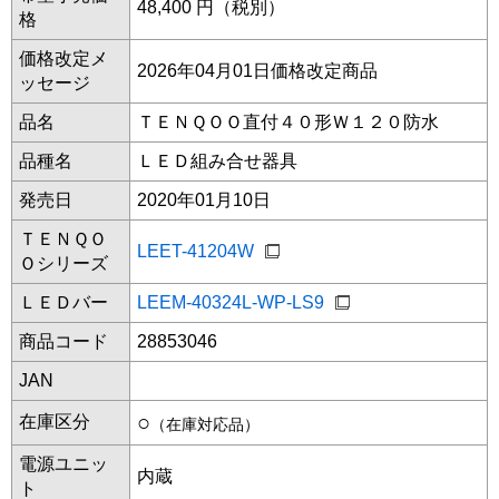
48,400 円（税別）
格
価格改定メ
2026年04月01日価格改定商品
ッセージ
品名
ＴＥＮＱＯＯ直付４０形Ｗ１２０防水
品種名
ＬＥＤ組み合せ器具
発売日
2020年01月10日
ＴＥＮＱＯ
LEET-41204W
Ｏシリーズ
ＬＥＤバー
LEEM-40324L-WP-LS9
商品コード
28853046
JAN
○
在庫区分
（在庫対応品）
電源ユニッ
内蔵
ト