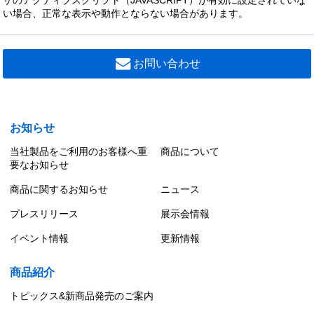
ザのアクティブスクリプト（JAVASCRIPT）が有効に設定されていな
TENQOOシリーズ 無線T/Flecsシステム 直付形
い場合、正常な表示や動作とならない場合があります。
TENQOOシリーズ 無線T/Flecsシステム 埋込形 下
面開放
お問い合わせ
TENQOOシリーズ 電磁波低減器具
TENQOOシリーズ スクールソフト
お知らせ
TENQOOシリーズ 黒板灯
当社製品をご利用のお客様へ重
商品について
要なお知らせ
TENQOOシリーズ コーナー灯
商品に関するお知らせ
ニュース
TENQOOシリーズ ウォールウォッシャー
プレスリリース
展示会情報
イベント情報
更新情報
TENQOOシリーズ ハイパワー器具
商品紹介
TENQOOシリーズ HACCP・クリーンルーム兼用形
器具
トピックス&新商品発売のご案内