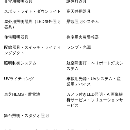
非常用照明器具
誘導灯器具
スポットライト・ダウンライト
高天井用器具
屋外用照明器具（LED屋外照明
景観照明システム
器具）
住宅照明器具
住宅用火災警報器
配線器具・スイッチ・ライティ
ランプ・光源
ングダクト
照明制御システム
航空障害灯・ヘリポート灯火シ
ステム
UVライティング
車載用光源・UVシステム・産
業用デバイス
東芝HEMS・蓄電池
カメラ付きLED照明・AI画像解
析サービス・ソリューションサ
ービス
舞台照明・スタジオ照明