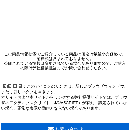
LEKRS419694HW-LS9
ＴＥＮＱＯＯ非常灯４０形埋込Ｗ１９０
124,000 円（税別）
LEKRS419694HWW-LS9
ＴＥＮＱＯＯ非常灯４０形埋込Ｗ１９０
124,000 円（税別）
この商品情報検索でご紹介している商品の価格は希望小売価格で、
消費税は含まれておりません。
LEKRS422524HN-LS9
公開されている情報は変更されている場合がありますので、ご購入
の際は弊社営業担当までお問い合わせください。
ＴＥＮＱＯＯ非常灯４０形埋込Ｗ２２０
119,700 円（税別）
：このアイコンのリンクは、新しいブラウザウィンドウ、
LEKRS422524HW-LS9
または新しいタブを開きます。
ＴＥＮＱＯＯ非常灯４０形埋込Ｗ２２０
本サイトおよび本サイトからリンクする弊社提供サイトでは、ブラウ
119,700 円（税別）
ザのアクティブスクリプト（JAVASCRIPT）が有効に設定されていな
い場合、正常な表示や動作とならない場合があります。
LEKRS422524HWW-LS9
ＴＥＮＱＯＯ非常灯４０形埋込Ｗ２２０
119,700 円（税別）
お問い合わせ