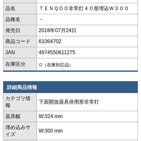
品名
ＴＥＮＱＯＯ非常灯４０形埋込Ｗ３００
品種名
－
発売日
2018年07月24日
商品コード
61064702
JAN
4974550611275
○
在庫区分
（在庫対応品）
詳細商品情報
カテゴリ情
下面開放器具併用形非常灯
報
器具幅
W:324 mm
埋め込みサ
W:300 mm
イズ