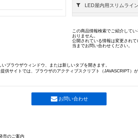
LED屋内用スリムライ
調光機器を接続せず、電源線のみ接続すれば非調光と
使用頂けます。その際は調光線の防水・絶縁処理を確
LED屋内用ライン器具
ってください。
００電球色
この商品情報検索でご紹介してい
LED屋外用ライン器具
おりません。
公開されている情報は変更されて
当までお問い合わせください。
LED屋外用ライン器具
ン器具
LED防水スリムライン
しいブラウザウィンドウ、または新しいタブを開きます。
提供サイトでは、ブラウザのアクティブスクリプト（JAVASCRIPT
ライン器具
ン器具
LED屋外用ライン器具
お問い合わせ
LED屋外用ライン器具
LED防水スリムライン
発売のご案内