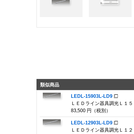
率
保護等級
HZ適合
仕様1名称
仕様1材質
始動電圧
補助点灯装
適合関連1
類似商品
その他備考
LEDL-15903L-LD9
ＬＥＤライン器具調光Ｌ１５
その他備考
83,500 円（税別）
その他備考
LEDL-12903L-LD9
その他備考
ＬＥＤライン器具調光Ｌ１２