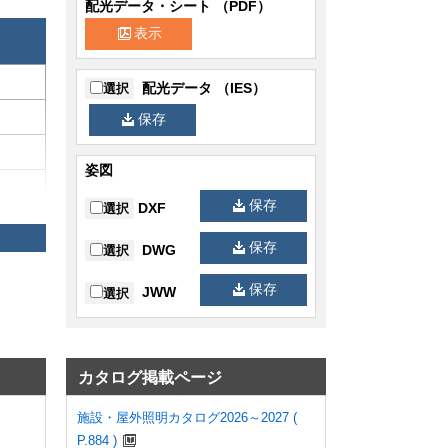
配光データ・シート （PDF）
表示
配光データ （IES）
選択
保存
姿図
保存
DXF
選択
保存
DWG
選択
保存
JWW
選択
カタログ掲載ページ
施設・屋外照明カタログ2026～2027 (
P.884 )