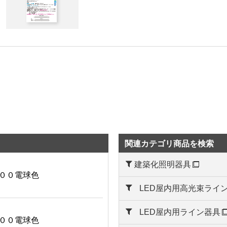
112.1lm/W(100V) 112.1lm/W(200V) 112.1lm/W(242V)
保護等級：IP54
50/60
カバー
アクリル樹脂
LD9
置
電源ユニット内蔵
適合コントルクス：DF-70170-PD/DF-70171-PD/DF-
70404（別売）
関連カテゴリ商品を検索
保護等級：IP54
建築化照明器具
００電球色
PWM
LED屋内用高光束ライ
取付金具付属
LED屋内用ライン器具
必ず電源ケーブル（LEB-L10003（別売））と合せて
００電球色
ください。