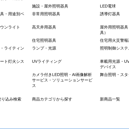
施設・屋外照明器具
LED電球
具・用途別ベ
非常用照明器具
誘導灯器具
ウンライト
高天井用器具
屋外用照明器具
具）
住宅照明器具
住宅用火災警報
・ライティン
ランプ・光源
照明制御システ
ート灯火シス
UVライティング
車載用光源・U
デバイス
カメラ付きLED照明・AI画像解析
舞台照明・スタ
サービス・ソリューションサービ
ス
絞り込み検索
商品カテゴリから探す
新商品一覧