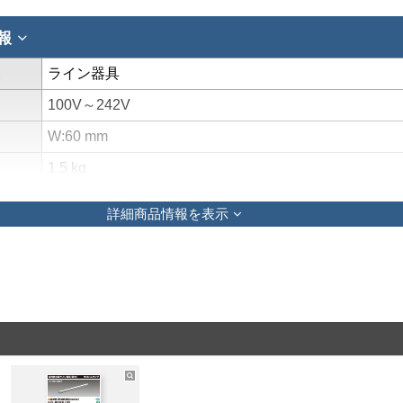
報
報
ライン器具
100V～242V
W:60 mm
1.5 kg
色温
詳細商品情報を表示
色評価
電球色（3000K Ra:83）
間
40,000時間(光束維持率70%)
1750 lm
力
15.6W(100V) 15.6W(200V) 15.6W(242V)
158mA(100V) 80mA(200V) 67mA(242V)
消費効