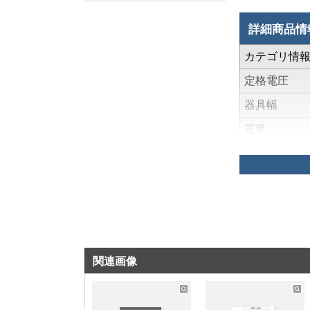
詳細商品情
カテゴリ情
定格電圧
器具幅
質量
光色（相関
度、平均演
数）
光束維持時
器具光束
定格消費電
関連画像
入力電流
エネルギー