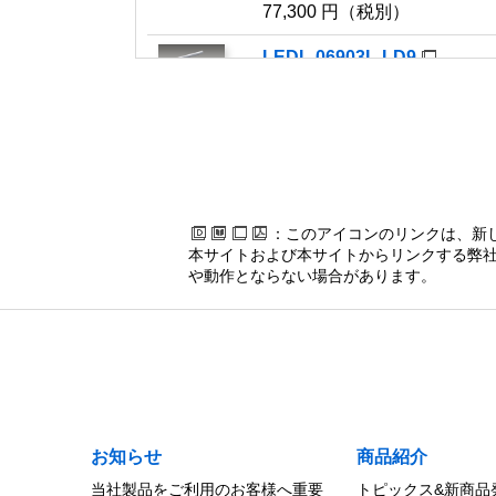
77,300 円（税別）
LEDL-06903L-LD9
その他備考
ＬＥＤライン器具調光Ｌ６
65,200 円（税別）
LEDL-09902L-LS9
ＬＥＤライ
56,100 円（税別）
：このアイコンのリンクは、新
LEDL-06902L-LS9
本サイトおよび本サイトからリンクする弊社
や動作とならない場合があります。
ＬＥＤライ
47,000 円（税別）
お知らせ
商品紹介
当社製品をご利用のお客様へ重要
トピックス&新商品