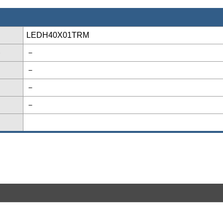
LEDH40X01TRM
格
－
－
－
－