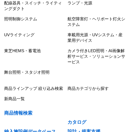
配線器具・スイッチ・ライティ
ランプ・光源
ングダクト
照明制御システム
航空障害灯・ヘリポート灯火シ
ステム
UVライティング
車載用光源・UVシステム・産
業用デバイス
東芝HEMS・蓄電池
カメラ付きLED照明・AI画像解
析サービス・ソリューションサ
ービス
舞台照明・スタジオ照明
商品ラインアップ 絞り込み検索
商品カテゴリから探す
新商品一覧
商品情報検索
カタログ
納入施設例データベース
設計・提案支援