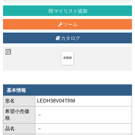
マイリスト追加
ツール
カタログ
基本情報
形名
LEDH38V04TRM
希望小売価
－
格
品名
－