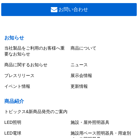
ＬＥＤダウンライトＳＢ高気密φ７５
7,800 円（税別）
お問い合わせ
LEDユニット交換形ダウンライト グレアレスタイ
プ
LEDD87156N(K)-LS1
ＬＥＤダウンライトＳＢ高気密φ７５
LEDユニット交換形ダウンライト グレアレス（拡
7,800 円（税別）
散カバータイプ）
お知らせ
当社製品をご利用のお客様へ重
商品について
LEDユニット交換形ダウンライト グレアレス（ソ
要なお知らせ
フトグラデーションタイプ）
商品に関するお知らせ
ニュース
LEDユニット交換形ダウンライト 白色深形タイプ
プレスリリース
展示会情報
イベント情報
更新情報
LEDユニット交換形ダウンライト 黒色深形タイプ
商品紹介
LEDユニット交換形ダウンライト 傾斜天井用
トピックス&新商品発売のご案内
LED照明
施設・屋外照明器具
LEDユニット交換形ダウンライト ウォールウォッ
シャー
LED電球
施設用ベース照明器具・用途別