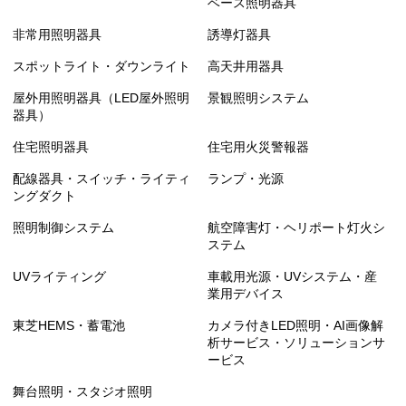
ベース照明器具
LEDユニット交換形ダウンライト 和風（丸形）
非常用照明器具
誘導灯器具
LEDユニット交換形ダウンライト 和風（角形）
スポットライト・ダウンライト
高天井用器具
屋外用照明器具（LED屋外照明
景観照明システム
LEDユニット交換形ダウンライト 角形
器具）
LEDユニット交換形ダウンライト 人感センサー内
住宅照明器具
住宅用火災警報器
蔵形
配線器具・スイッチ・ライティ
ランプ・光源
ングダクト
LEDユニット交換形ダウンライト ホスピタルダウ
ンライト
照明制御システム
航空障害灯・ヘリポート灯火シ
ステム
LEDユニット交換形ダウンライト 直付シーリング
UVライティング
車載用光源・UVシステム・産
業用デバイス
LEDユニット交換形ダウンライト HACCP・クリー
東芝HEMS・蓄電池
カメラ付きLED照明・AI画像解
ンルーム兼用
析サービス・ソリューションサ
ービス
LEDユニット交換形ダウンライト HACCP用
舞台照明・スタジオ照明