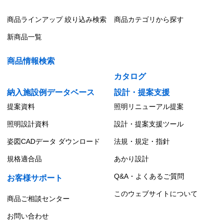
LEDユニット交換形ダウンライト 防湿・防雨形
商品ラインアップ 絞り込み検索
商品カテゴリから探す
LEDユニット交換形ダウンライト 軒下用
新商品一覧
LEDユニット交換形ダウンライト 軒下用直付シー
リング
商品情報検索
カタログ
納入施設例データベース
設計・提案支援
提案資料
照明リニューアル提案
照明設計資料
設計・提案支援ツール
姿図CADデータ ダウンロード
法規・規定・指針
規格適合品
あかり設計
Q&A・よくあるご質問
お客様サポート
このウェブサイトについて
商品ご相談センター
お問い合わせ