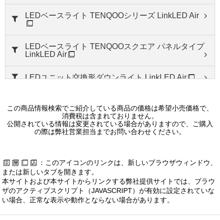
ＬＥＤダウンライトＳＢ高気密φ７５
10,900 円（税別）
LEDベースライト TENQOOシリーズ LinkLED Air
LEDD87157WW(K)-LS1
LEDベースライト TENQOOスクエア パネルタイプ
ＬＥＤダウンライトＳＢ高気密φ７５
LinkLED Air
10,900 円（税別）
LEDユニット交換形ダウンライト LinkLED Air
LEDD87157L(K)-LS1
ＬＥＤダウンライトＳＢ高気密φ７５
LEDユニット交換形ダウンライト
10,900 円（税別）
この商品情報検索でご紹介している商品の価格は希望小売価格で、
消費税は含まれておりません。
LEDD87156N(W)-LS1
LEDユニット交換形ダウンライト LinkLED Air
公開されている情報は変更されている場合がありますので、ご購入
の際は弊社営業担当までお問い合わせください。
ＬＥＤダウンライトＳＢ高気密φ７５
7,800 円（税別）
LEDユニット交換形ダウンライト 一般形白色反射
板
：このアイコンのリンクは、新しいブラウザウィンドウ、
LEDD87156WW(W)-LS1
または新しいタブを開きます。
LEDユニット交換形ダウンライト 一般形黒色反射
ＬＥＤダウンライトＳＢ高気密φ７５
本サイトおよび本サイトからリンクする弊社提供サイトでは、ブラウ
板
7,800 円（税別）
ザのアクティブスクリプト（JAVASCRIPT）が有効に設定されていな
い場合、正常な表示や動作とならない場合があります。
LEDユニット交換形ダウンライト 一般形銀色鏡面
LEDD87156L(W)-LS1
反射板