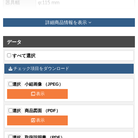
器具幅
φ:115 mm
埋め込みサ
φ:100 mm
イズ
詳細商品情報を表示
質量
0.8 kg
調光方式
無線2.4GHz・メッシュ式
データ
調光範囲
約1%～100%
すべて選択
光色（相関
チェック項目をダウンロード
色温度、平
温白色（3500K Ra:93）
均演色評価
数）
小組画像 （JPEG）
選択
表示
ランプ寿命
40,000時間(光束維持率85%)
器具光束
2400 lm
商品図面 （PDF）
選択
定格消費電
17.7W(100V) 17.3W(200V) 17.3W(242V)
表示
力
入力電流
180mA(100V) 89mA(200V) 75mA(242V)
取扱説明書 （PDF）
選択