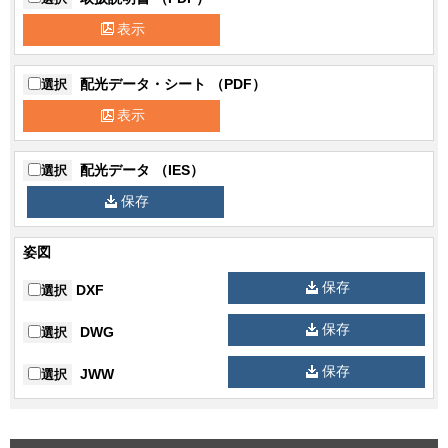
エネルギー
135.5lm/W(100V) 138.7lm/W(200V)
表示
消費効率
138.7lm/W(242V)
保護等級
保護等級：IP20
配光データ・シート （PDF）
選択
配光角タイ
表示
広角タイプ
プ
遮光角
15°
配光データ （IES）
選択
保存
周波数
50/60Hz
SL端子台/送り端子台付
付加機能
姿図
調光タイプ
保存
DXF
選択
保存
DWG
選択
保存
JWW
選択