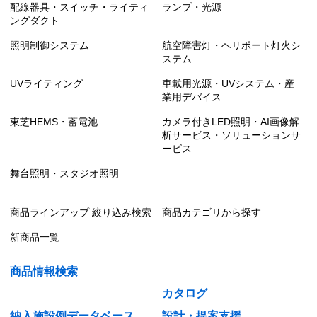
配線器具・スイッチ・ライティ
ランプ・光源
ングダクト
照明制御システム
航空障害灯・ヘリポート灯火シ
ステム
UVライティング
車載用光源・UVシステム・産
業用デバイス
東芝HEMS・蓄電池
カメラ付きLED照明・AI画像解
析サービス・ソリューションサ
ービス
舞台照明・スタジオ照明
商品ラインアップ 絞り込み検索
商品カテゴリから探す
新商品一覧
商品情報検索
カタログ
納入施設例データベース
設計・提案支援