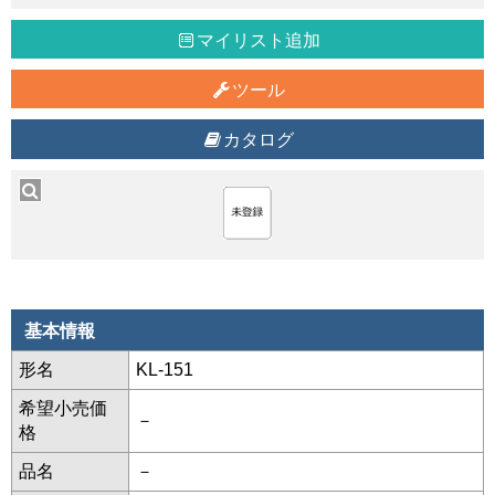
マイリスト追加
ツール
カタログ
基本情報
形名
KL-151
希望小売価
－
格
品名
－