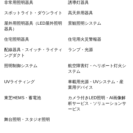
非常用照明器具
誘導灯器具
スポットライト・ダウンライト
高天井用器具
屋外用照明器具（LED屋外照明
景観照明システム
器具）
住宅照明器具
住宅用火災警報器
配線器具・スイッチ・ライティ
ランプ・光源
ングダクト
照明制御システム
航空障害灯・ヘリポート灯火シ
ステム
UVライティング
車載用光源・UVシステム・産
業用デバイス
東芝HEMS・蓄電池
カメラ付きLED照明・AI画像解
析サービス・ソリューションサ
ービス
舞台照明・スタジオ照明