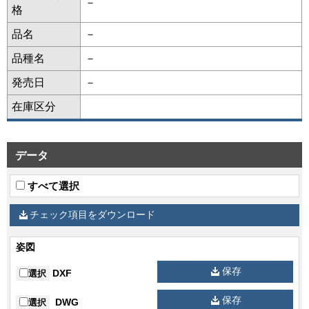
－
格
品名
－
品種名
－
発売日
－
在庫区分
データ
すべて選択
チェック項目をダウンロード
姿図
保存
DXF
選択
保存
DWG
選択