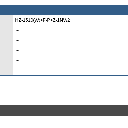
HZ-1510(W)+F-P+Z-1NW2
格
－
－
－
－