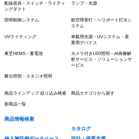
配線器具・スイッチ・ライティ
ランプ・光源
ングダクト
照明制御システム
航空障害灯・ヘリポート灯火シ
ステム
UVライティング
車載用光源・UVシステム・産
業用デバイス
東芝HEMS・蓄電池
カメラ付きLED照明・AI画像解
析サービス・ソリューションサ
ービス
舞台照明・スタジオ照明
商品ラインアップ 絞り込み検索
商品カテゴリから探す
新商品一覧
商品情報検索
カタログ
納入施設例データベース
設計・提案支援