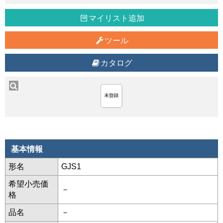
マイリスト追加
ツール
カタログ
基本情報
形名
GJS1
希望小売価
－
格
品名
－