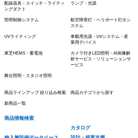
配線器具・スイッチ・ライティ
ランプ・光源
ングダクト
照明制御システム
航空障害灯・ヘリポート灯火シ
ステム
UVライティング
車載用光源・UVシステム・産
業用デバイス
東芝HEMS・蓄電池
カメラ付きLED照明・AI画像解
析サービス・ソリューションサ
ービス
舞台照明・スタジオ照明
商品ラインアップ 絞り込み検索
商品カテゴリから探す
新商品一覧
商品情報検索
カタログ
納入施設例データベース
設計・提案支援