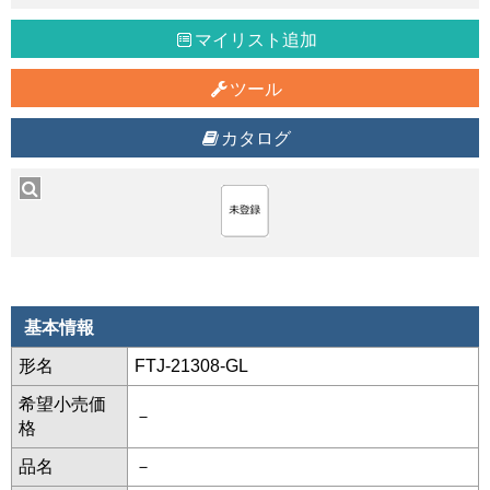
マイリスト追加
ツール
カタログ
基本情報
形名
FTJ-21308-GL
希望小売価
－
格
品名
－