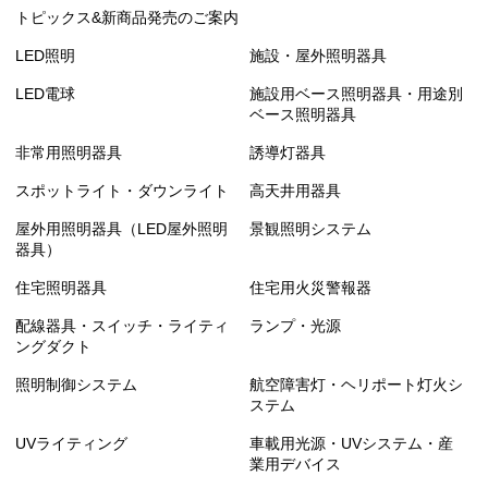
トピックス&新商品発売のご案内
LED照明
施設・屋外照明器具
LED電球
施設用ベース照明器具・用途別
ベース照明器具
非常用照明器具
誘導灯器具
スポットライト・ダウンライト
高天井用器具
屋外用照明器具（LED屋外照明
景観照明システム
器具）
住宅照明器具
住宅用火災警報器
配線器具・スイッチ・ライティ
ランプ・光源
ングダクト
照明制御システム
航空障害灯・ヘリポート灯火シ
ステム
UVライティング
車載用光源・UVシステム・産
業用デバイス