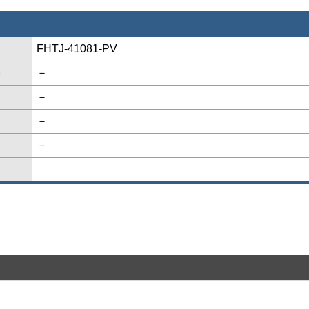
FHTJ-41081-PV
格
－
－
－
－