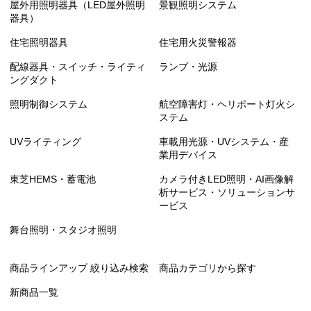
屋外用照明器具（LED屋外照明
景観照明システム
器具）
住宅照明器具
住宅用火災警報器
配線器具・スイッチ・ライティ
ランプ・光源
ングダクト
照明制御システム
航空障害灯・ヘリポート灯火シ
ステム
UVライティング
車載用光源・UVシステム・産
業用デバイス
東芝HEMS・蓄電池
カメラ付きLED照明・AI画像解
析サービス・ソリューションサ
ービス
舞台照明・スタジオ照明
商品ラインアップ 絞り込み検索
商品カテゴリから探す
新商品一覧