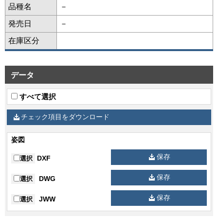
品種名
－
発売日
－
在庫区分
データ
すべて選択
チェック項目をダウンロード
姿図
保存
DXF
選択
保存
DWG
選択
保存
JWW
選択