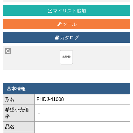
マイリスト追加
ツール
カタログ
基本情報
形名
FHDJ-41008
希望小売価
－
格
品名
－