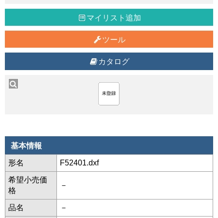
マイリスト追加
ツール
カタログ
基本情報
形名
F52401.dxf
希望小売価
－
格
品名
－