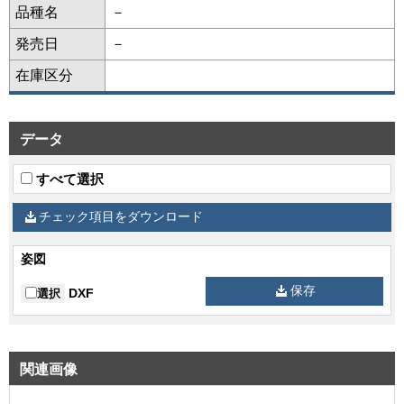
品種名
－
発売日
－
在庫区分
データ
すべて選択
チェック項目をダウンロード
姿図
保存
DXF
選択
関連画像