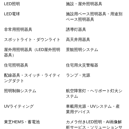
LED照明
施設・屋外照明器具
LED電球
施設用ベース照明器具・用途別
ベース照明器具
非常用照明器具
誘導灯器具
スポットライト・ダウンライト
高天井用器具
屋外用照明器具（LED屋外照明
景観照明システム
器具）
住宅照明器具
住宅用火災警報器
配線器具・スイッチ・ライティ
ランプ・光源
ングダクト
照明制御システム
航空障害灯・ヘリポート灯火シ
ステム
UVライティング
車載用光源・UVシステム・産
業用デバイス
東芝HEMS・蓄電池
カメラ付きLED照明・AI画像解
析サービス・ソリューションサ