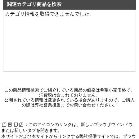
29,300 円（税別）
関連カテゴリ商品を検索
カテゴリ情報を取得できませんでした。
LEDX-4153G
システムユニットアルミルーバー・Ｇ０
0 円（税別）
LEDX-4153V
システムユニットアルミルーバー・Ｖ
0 円（税別）
LEDX-4223G
システムユニットアルミルーバー・Ｇ０
0 円（税別）
この商品情報検索でご紹介している商品の価格は希望小売価格で、
消費税は含まれておりません。
LEDX-4223SC
公開されている情報は変更されている場合がありますので、ご購入
の際は弊社営業担当までお問い合わせください。
システムユニット白色つや消しバッフル
0 円（税別）
：このアイコンのリンクは、新しいブラウザウィンドウ、
LEDX-4223V
または新しいタブを開きます。
システムユニットアルミルーバー・Ｖ
本サイトおよび本サイトからリンクする弊社提供サイトでは、ブラウ