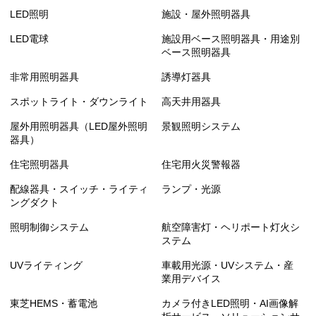
LED照明
施設・屋外照明器具
LED電球
施設用ベース照明器具・用途別
ベース照明器具
非常用照明器具
誘導灯器具
スポットライト・ダウンライト
高天井用器具
屋外用照明器具（LED屋外照明
景観照明システム
器具）
住宅照明器具
住宅用火災警報器
配線器具・スイッチ・ライティ
ランプ・光源
ングダクト
照明制御システム
航空障害灯・ヘリポート灯火シ
ステム
UVライティング
車載用光源・UVシステム・産
業用デバイス
東芝HEMS・蓄電池
カメラ付きLED照明・AI画像解