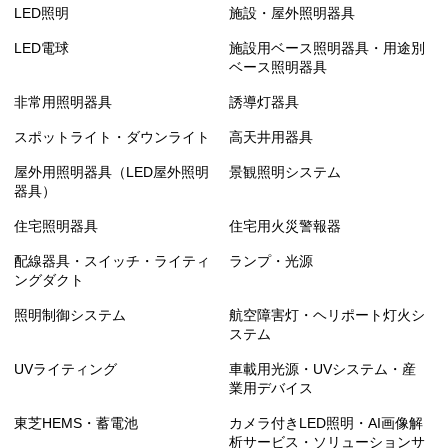
LED照明
施設・屋外照明器具
LED電球
施設用ベース照明器具・用途別
ベース照明器具
非常用照明器具
誘導灯器具
スポットライト・ダウンライト
高天井用器具
屋外用照明器具（LED屋外照明
景観照明システム
器具）
住宅照明器具
住宅用火災警報器
配線器具・スイッチ・ライティ
ランプ・光源
ングダクト
照明制御システム
航空障害灯・ヘリポート灯火シ
ステム
UVライティング
車載用光源・UVシステム・産
業用デバイス
東芝HEMS・蓄電池
カメラ付きLED照明・AI画像解
析サービス・ソリューションサ