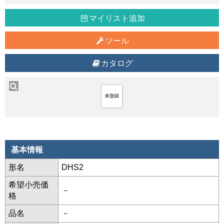
マイリスト追加
ツール
カタログ
基本情報
形名
DHS2
希望小売価
－
格
品名
－