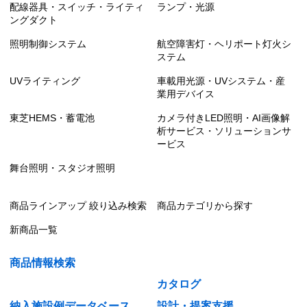
配線器具・スイッチ・ライティ
ランプ・光源
ングダクト
照明制御システム
航空障害灯・ヘリポート灯火シ
ステム
UVライティング
車載用光源・UVシステム・産
業用デバイス
東芝HEMS・蓄電池
カメラ付きLED照明・AI画像解
析サービス・ソリューションサ
ービス
舞台照明・スタジオ照明
商品ラインアップ 絞り込み検索
商品カテゴリから探す
新商品一覧
商品情報検索
カタログ
納入施設例データベース
設計・提案支援