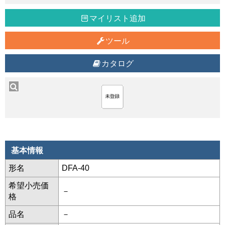
マイリスト追加
ツール
カタログ
基本情報
形名
DFA-40
希望小売価
－
格
品名
－