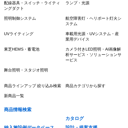
配線器具・スイッチ・ライティ
ランプ・光源
ングダクト
照明制御システム
航空障害灯・ヘリポート灯火シ
ステム
UVライティング
車載用光源・UVシステム・産
業用デバイス
東芝HEMS・蓄電池
カメラ付きLED照明・AI画像解
析サービス・ソリューションサ
ービス
舞台照明・スタジオ照明
商品ラインアップ 絞り込み検索
商品カテゴリから探す
新商品一覧
商品情報検索
カタログ
納入施設例データベース
設計・提案支援