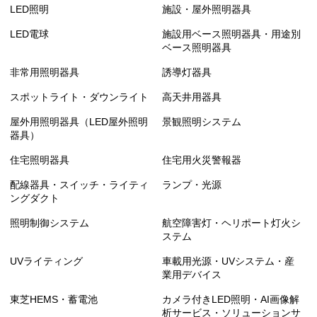
LED照明
施設・屋外照明器具
LED電球
施設用ベース照明器具・用途別
ベース照明器具
非常用照明器具
誘導灯器具
スポットライト・ダウンライト
高天井用器具
屋外用照明器具（LED屋外照明
景観照明システム
器具）
住宅照明器具
住宅用火災警報器
配線器具・スイッチ・ライティ
ランプ・光源
ングダクト
照明制御システム
航空障害灯・ヘリポート灯火シ
ステム
UVライティング
車載用光源・UVシステム・産
業用デバイス
東芝HEMS・蓄電池
カメラ付きLED照明・AI画像解
析サービス・ソリューションサ