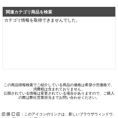
ＵＶｉｓｈ除菌脱臭ユニット黒色
0 円（税別）
関連カテゴリ商品を検索
カテゴリ情報を取得できませんでした。
CSKDB010A05K
ＵＶｉｓｈ組合せ除菌脱臭一般黒
0 円（税別）
CSKDB010102W05
ＵＶｉｓｈ組合せ・除菌脱臭照明
0 円（税別）
CSKDB010102W05Y
ＵＶｉｓｈ組合せ・除菌脱臭照明
0 円（税別）
この商品情報検索でご紹介している商品の価格は希望小売価格で、
消費税は含まれておりません。
CSKDB010062W05
公開されている情報は変更されている場合がありますので、ご購入
の際は弊社営業担当までお問い合わせください。
ＵＶｉｓｈ組合せ・除菌脱臭照明
0 円（税別）
：このアイコンのリンクは、新しいブラウザウィンドウ、
CSKDB010062W05Y