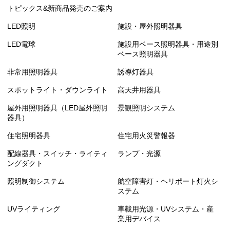
トピックス&新商品発売のご案内
LED照明
施設・屋外照明器具
LED電球
施設用ベース照明器具・用途別
ベース照明器具
非常用照明器具
誘導灯器具
スポットライト・ダウンライト
高天井用器具
屋外用照明器具（LED屋外照明
景観照明システム
器具）
住宅照明器具
住宅用火災警報器
配線器具・スイッチ・ライティ
ランプ・光源
ングダクト
照明制御システム
航空障害灯・ヘリポート灯火シ
ステム
UVライティング
車載用光源・UVシステム・産
業用デバイス