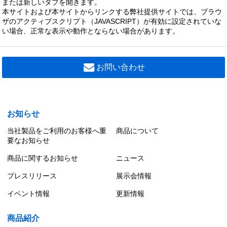
または新しいタブを開きます。
ＵＶｉｓｈ組合せ・除菌脱臭照明
本サイトおよび本サイトからリンクする弊社提供サイトでは、ブラウ
0 円（税別）
ザのアクティブスクリプト（JAVASCRIPT）が有効に設定されていな
い場合、正常な表示や動作とならない場合があります。
CSDU-B010102W-01
ＵＶｉｓｈ除菌脱臭Ｕ／１０Ｗ
0 円（税別）
お問い合わせ
CSKDB010102L205
ＵＶｉｓｈ組合せ・除菌脱臭照明
0 円（税別）
お知らせ
当社製品をご利用のお客様へ重
商品について
要なお知らせ
商品に関するお知らせ
ニュース
プレスリリース
展示会情報
イベント情報
更新情報
商品紹介