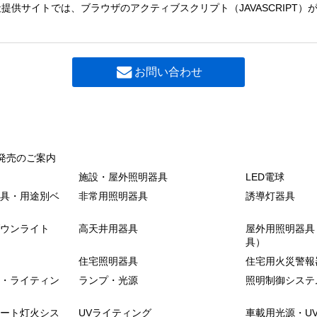
提供サイトでは、ブラウザのアクティブスクリプト（JAVASCRIPT
フィルタ
お問い合わせ
フィルタ
上タイプ
発売のご案内
施設・屋外照明器具
LED電球
具・用途別ベ
非常用照明器具
誘導灯器具
ウンライト
高天井用器具
屋外用照明器具
具）
住宅照明器具
住宅用火災警報
・ライティン
ランプ・光源
照明制御システ
ート灯火シス
UVライティング
車載用光源・U