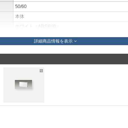
50/60
本体
ホワイト（ABS樹脂）
定格電圧：AC100V～240V
詳細商品情報を表示
75W（パワフル） 53W（標準） 40W（静音）
1
ES12-002
機能：除菌（UV-C、光触媒）、脱臭（光触媒） 設置
安：100?（例 約25畳、天井高さ2.4m）
インターロック機構：フロントカバー解放時、ファン
（電源OFF）
切タイマー付：1.5H、3H、8H 光触媒お手入れ時期
操作リモコン別売：FRC-4001T（別売品）▲
予備用光触媒フィルター：CSDX-1001（別売品）▲