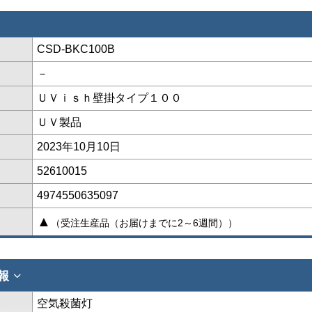
CSD-BKC100B
格
－
ＵＶｉｓｈ壁掛タイプ１００
ＵＶ製品
2023年10月10日
52610015
4974550635097
▲
（受注生産品（お届けまでに2～6週間））
報
報
空気殺菌灯