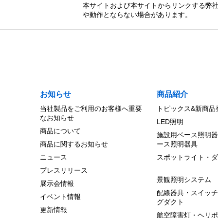
CSDX-1001
本サイトおよび本サイトからリンクする弊社
や動作とならない場合があります。
ＵＶｉｓｈ１００光触媒
0 円（税別）
CSDX-2001
ＵＶｉｓｈ２００光触媒
0 円（税別）
CSD-B03
お知らせ
商品紹介
ＵＶｉｓｈ据置・卓
当社製品をご利用のお客様へ重要
トピックス&新商品
0 円（税別）
なお知らせ
LED照明
商品について
施設用ベース照明器
商品に関するお知らせ
ース照明器具
ニュース
スポットライト・ダ
プレスリリース
景観照明システム
展示会情報
配線器具・スイッチ
イベント情報
グダクト
更新情報
航空障害灯・ヘリポ