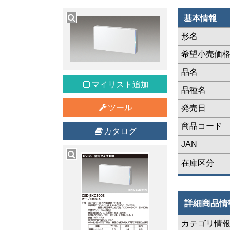
基本情報
形名
希望小売価
品名
マイリスト追加
品種名
ツール
発売日
商品コード
カタログ
JAN
在庫区分
詳細商品情
カテゴリ情