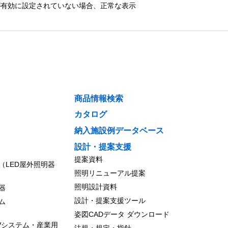
）が有効に設定されていない場合、正常な表示
商品情報検索
カタログ
納入施設例データベース
設計・提案支援
提案資料
（LED屋外照明器
照明リニューアル提案
照明設計資料
器
設計・提案支援ツール
ム
姿図CADデータ ダウンロード
Vシステム・産業用