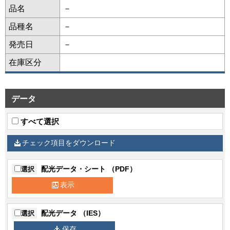
品名
－
品種名
－
発売日
－
在庫区分
データ
すべて選択
チェック項目をダウンロード
配光データ・シート （PDF）
選択
表示
配光データ （IES）
選択
保存