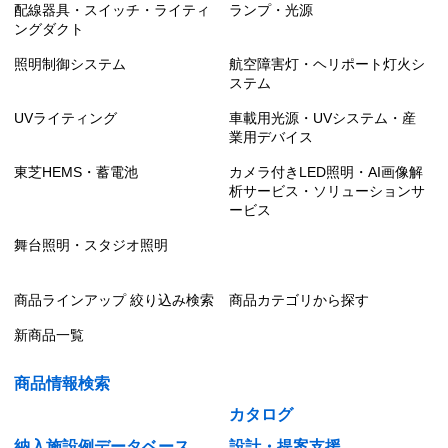
配線器具・スイッチ・ライティ
ランプ・光源
ングダクト
照明制御システム
航空障害灯・ヘリポート灯火シ
ステム
UVライティング
車載用光源・UVシステム・産
業用デバイス
東芝HEMS・蓄電池
カメラ付きLED照明・AI画像解
析サービス・ソリューションサ
ービス
舞台照明・スタジオ照明
商品ラインアップ 絞り込み検索
商品カテゴリから探す
新商品一覧
商品情報検索
カタログ
納入施設例データベース
設計・提案支援