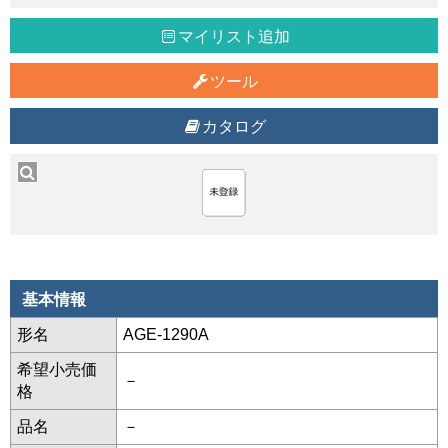
マイリスト追加
ツール
カタログ
基本情報
形名
AGE-1290A
希望小売価
－
格
品名
－