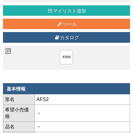
マイリスト追加
ツール
カタログ
基本情報
形名
AFS2
希望小売価
－
格
品名
－