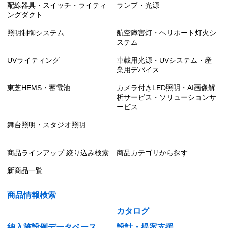
配線器具・スイッチ・ライティ
ランプ・光源
ングダクト
照明制御システム
航空障害灯・ヘリポート灯火シ
ステム
UVライティング
車載用光源・UVシステム・産
業用デバイス
東芝HEMS・蓄電池
カメラ付きLED照明・AI画像解
析サービス・ソリューションサ
ービス
舞台照明・スタジオ照明
商品ラインアップ 絞り込み検索
商品カテゴリから探す
新商品一覧
商品情報検索
カタログ
納入施設例データベース
設計・提案支援