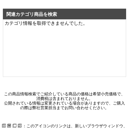
ＴＥＮＱＯＯバー１６００タイプＮ色
29,300 円（税別）
関連カテゴリ商品を検索
カテゴリ情報を取得できませんでした。
LEDX-4153G
システムユニットアルミルーバー・Ｇ０
0 円（税別）
LEDX-4153V
システムユニットアルミルーバー・Ｖ
0 円（税別）
LEDX-4223G
システムユニットアルミルーバー・Ｇ０
0 円（税別）
この商品情報検索でご紹介している商品の価格は希望小売価格で、
消費税は含まれておりません。
LEDX-4223SC
公開されている情報は変更されている場合がありますので、ご購入
の際は弊社営業担当までお問い合わせください。
システムユニット白色つや消しバッフル
0 円（税別）
：このアイコンのリンクは、新しいブラウザウィンドウ、
LEDX-4223V