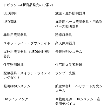
トピックス&新商品発売のご案内
LED照明
施設・屋外照明器具
LED電球
施設用ベース照明器具・用途別
ベース照明器具
非常用照明器具
誘導灯器具
スポットライト・ダウンライト
高天井用器具
屋外用照明器具（LED屋外照明
景観照明システム
器具）
住宅照明器具
住宅用火災警報器
配線器具・スイッチ・ライティ
ランプ・光源
ングダクト
照明制御システム
航空障害灯・ヘリポート灯火シ
ステム
UVライティング
車載用光源・UVシステム・産
業用デバイス