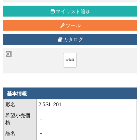
マイリスト追加
ツール
カタログ
基本情報
形名
2.5SL-201
希望小売価
－
格
品名
－