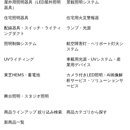
屋外用照明器具（LED屋外照明
景観照明システム
器具）
住宅照明器具
住宅用火災警報器
配線器具・スイッチ・ライティ
ランプ・光源
ングダクト
照明制御システム
航空障害灯・ヘリポート灯火シ
ステム
UVライティング
車載用光源・UVシステム・産
業用デバイス
東芝HEMS・蓄電池
カメラ付きLED照明・AI画像解
析サービス・ソリューションサ
ービス
舞台照明・スタジオ照明
商品ラインアップ 絞り込み検索
商品カテゴリから探す
新商品一覧