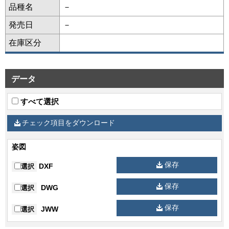
品種名
－
発売日
－
在庫区分
データ
すべて選択
チェック項目をダウンロード
姿図
保存
DXF
選択
保存
DWG
選択
保存
JWW
選択