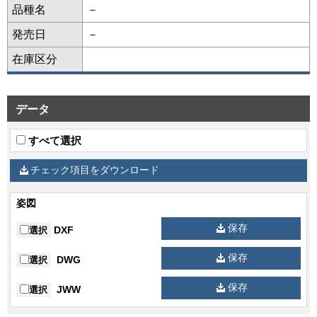
品種名
－
発売日
－
在庫区分
データ
すべて選択
チェック項目をダウンロード
姿図
保存
DXF
選択
保存
DWG
選択
保存
JWW
選択