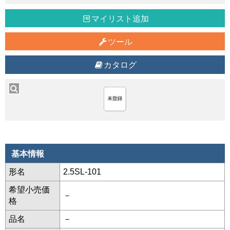
マイリスト追加
ツール
カタログ
基本情報
形名
2.5SL-101
希望小売価
－
格
品名
－