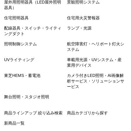
屋外用照明器具（LED屋外照明
景観照明システム
器具）
住宅照明器具
住宅用火災警報器
配線器具・スイッチ・ライティ
ランプ・光源
ングダクト
照明制御システム
航空障害灯・ヘリポート灯火シ
ステム
UVライティング
車載用光源・UVシステム・産
業用デバイス
東芝HEMS・蓄電池
カメラ付きLED照明・AI画像解
析サービス・ソリューションサ
ービス
舞台照明・スタジオ照明
商品ラインアップ 絞り込み検索
商品カテゴリから探す
新商品一覧