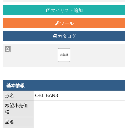
マイリスト追加
ツール
カタログ
基本情報
形名
OBL-BAN3
希望小売価
－
格
品名
－