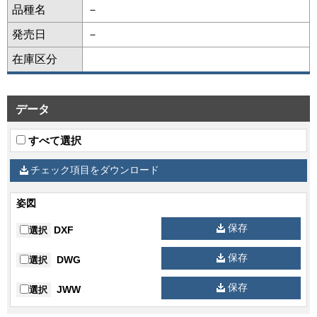
品種名
－
発売日
－
在庫区分
データ
すべて選択
チェック項目をダウンロード
姿図
保存
DXF
選択
保存
DWG
選択
保存
JWW
選択