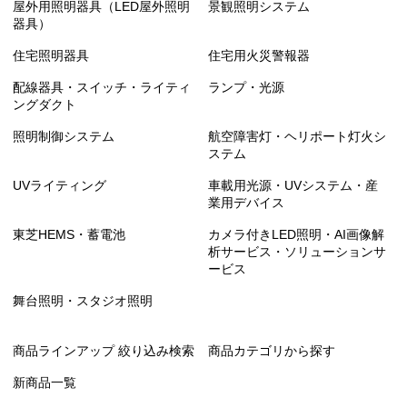
屋外用照明器具（LED屋外照明
景観照明システム
器具）
住宅照明器具
住宅用火災警報器
配線器具・スイッチ・ライティ
ランプ・光源
ングダクト
照明制御システム
航空障害灯・ヘリポート灯火シ
ステム
UVライティング
車載用光源・UVシステム・産
業用デバイス
東芝HEMS・蓄電池
カメラ付きLED照明・AI画像解
析サービス・ソリューションサ
ービス
舞台照明・スタジオ照明
商品ラインアップ 絞り込み検索
商品カテゴリから探す
新商品一覧