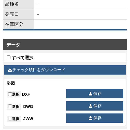
品種名
－
発売日
－
在庫区分
データ
すべて選択
チェック項目をダウンロード
姿図
保存
DXF
選択
保存
DWG
選択
保存
JWW
選択