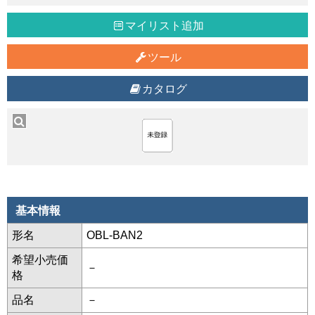
マイリスト追加
ツール
カタログ
基本情報
形名
OBL-BAN2
希望小売価
－
格
品名
－