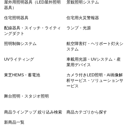
屋外用照明器具（LED屋外照明
景観照明システム
器具）
住宅照明器具
住宅用火災警報器
配線器具・スイッチ・ライティ
ランプ・光源
ングダクト
照明制御システム
航空障害灯・ヘリポート灯火シ
ステム
UVライティング
車載用光源・UVシステム・産
業用デバイス
東芝HEMS・蓄電池
カメラ付きLED照明・AI画像解
析サービス・ソリューションサ
ービス
舞台照明・スタジオ照明
商品ラインアップ 絞り込み検索
商品カテゴリから探す
新商品一覧