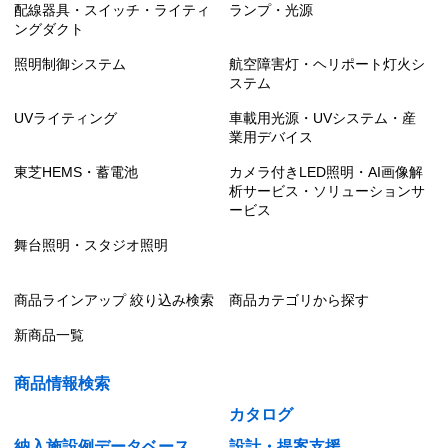
配線器具・スイッチ・ライティ
ランプ・光源
ングダクト
照明制御システム
航空障害灯・ヘリポート灯火シ
ステム
UVライティング
車載用光源・UVシステム・産
業用デバイス
東芝HEMS・蓄電池
カメラ付きLED照明・AI画像解
析サービス・ソリューションサ
ービス
舞台照明・スタジオ照明
商品ラインアップ 絞り込み検索
商品カテゴリから探す
新商品一覧
商品情報検索
カタログ
納入施設例データベース
設計・提案支援