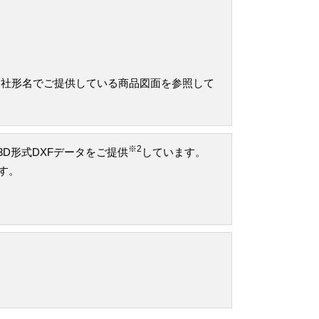
当社形名でご提供している商品図面を参照して
※2
け3D形式DXFデータをご提供
しています。
です。
。