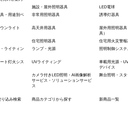
施設・屋外照明器具
LED電球
具・用途別ベ
非常用照明器具
誘導灯器具
ウンライト
高天井用器具
屋外用照明器具
具）
住宅照明器具
住宅用火災警報
・ライティン
ランプ・光源
照明制御システ
ート灯火シス
UVライティング
車載用光源・U
デバイス
カメラ付きLED照明・AI画像解析
舞台照明・スタ
サービス・ソリューションサービ
ス
絞り込み検索
商品カテゴリから探す
新商品一覧