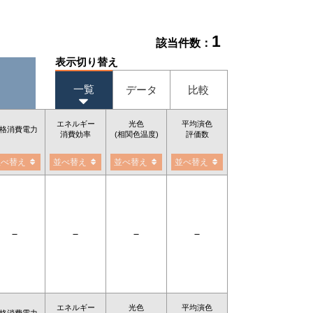
1
該当件数：
表示切り替え
一覧
データ
比較
エネルギー
光色
平均演色
格消費電力
消費効率
(相関色温度)
評価数
並べ替え
並べ替え
並べ替え
並べ替え
－
－
－
－
エネルギー
光色
平均演色
格消費電力