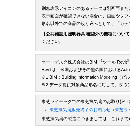
別窓表示アイコンのあるデータは別画面また
表示画面が確認できない場合は、画面やタブ
形名以外での商品の絞り込みとして、「カテ
【公共施設用照明器具 確認外の機種について
ください。
※1
®
オートデスク株式会社のBIM
ツール Revit
Revitは、米国およびその他の国におけるAu
※1 BIM：Building Information M
※2 データ提供対象商品形名に対して、ダ
東芝ライテックでの東芝換気扇のお取り扱いに
東芝換気扇販売終了のお知らせ（東芝ラ
東芝換気扇の製造につきましては、これまで通