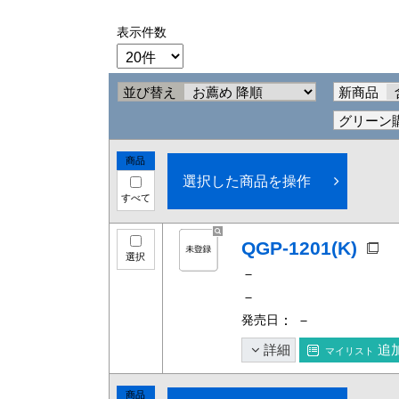
表示件数
並び替え
新商品
グリーン
商品
選択した商品を操作
すべて
QGP-1201(K)
選択
－
－
発売日
： －
詳細
追
マイリスト
商品