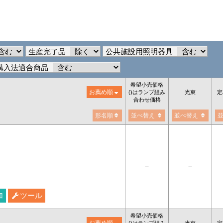
生産完了品
公共施設用照明器具
購入法適合商品
希望小売価格
お薦め順
()はランプ組み
光束
定
合わせ価格
形名順
並べ替え
並べ替え
－
－
加
ツール
希望小売価格
お薦め順
()はランプ組み
光束
定