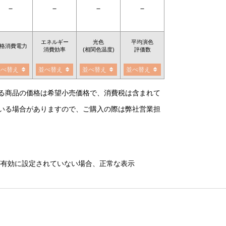
－
－
－
－
エネルギー
光色
平均演色
格消費電力
消費効率
(相関色温度)
評価数
並べ替え
並べ替え
並べ替え
並べ替え
る商品の価格は希望小売価格で、消費税は含まれて
いる場合がありますので、ご購入の際は弊社営業担
）が有効に設定されていない場合、正常な表示