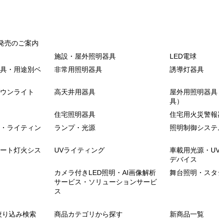
発売のご案内
施設・屋外照明器具
LED電球
具・用途別ベ
非常用照明器具
誘導灯器具
ウンライト
高天井用器具
屋外用照明器具
具）
住宅照明器具
住宅用火災警報
・ライティン
ランプ・光源
照明制御システ
ート灯火シス
UVライティング
車載用光源・U
デバイス
カメラ付きLED照明・AI画像解析
舞台照明・スタ
サービス・ソリューションサービ
ス
絞り込み検索
商品カテゴリから探す
新商品一覧