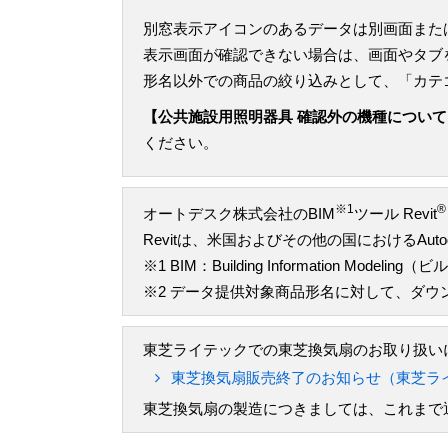
別窓表示アイコンのあるデータは別画面また
表示画面が確認できない場合は、画面やタブ
形名以外での商品の絞り込みとして、「カテ
【公共施設用照明器具 確認外の機種について
ください。
※1
®
オートデスク株式会社のBIM
ツール Revit
Revitは、米国およびその他の国におけるAu
※1 BIM：Building Information M
※2 データ提供対象商品形名に対して、ダ
東芝ライテックでの東芝換気扇のお取り扱いに
東芝換気扇販売終了のお知らせ（東芝ラ
東芝換気扇の製造につきましては、これまで通