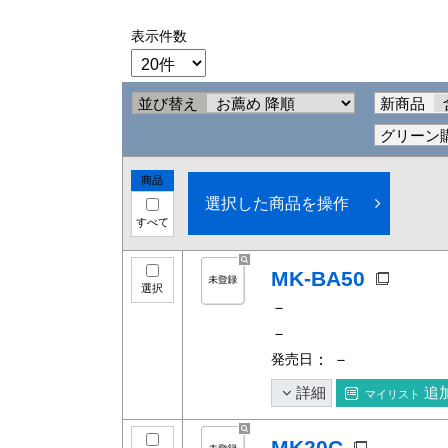
表示件数
並び替え
新商品
グリーン
商品
選択した商品を操作
すべて
MK-BA50
選択
－
－
発売日
： －
詳細
追
マイリスト
MK20C