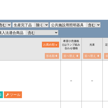
生産完了品
公共施設用照明器具
購入法適合商品
希望小売価格
お薦め順
()はランプ組み
光束
定
合わせ価格
形名順
並べ替え
並べ替え
－
－
加
ツール