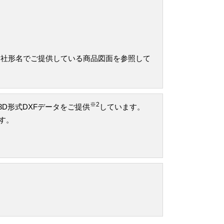
当社形名でご提供している商品図面を参照して
※2
け3D形式DXFデータをご提供
しています。
です。
。