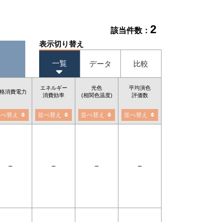
2
該当件数：
表示切り替え
一覧
データ
比較
エネルギー
光色
平均演色
格消費電力
消費効率
(相関色温度)
評価数
並べ替え
並べ替え
並べ替え
並べ替え
－
－
－
－