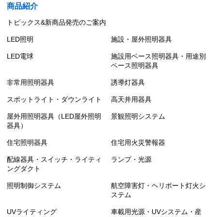
商品紹介
トピックス&新商品発売のご案内
LED照明
施設・屋外照明器具
LED電球
施設用ベース照明器具・用途別
ベース照明器具
非常用照明器具
誘導灯器具
スポットライト・ダウンライト
高天井用器具
屋外用照明器具（LED屋外照明
景観照明システム
器具）
住宅照明器具
住宅用火災警報器
配線器具・スイッチ・ライティ
ランプ・光源
ングダクト
照明制御システム
航空障害灯・ヘリポート灯火シ
ステム
UVライティング
車載用光源・UVシステム・産