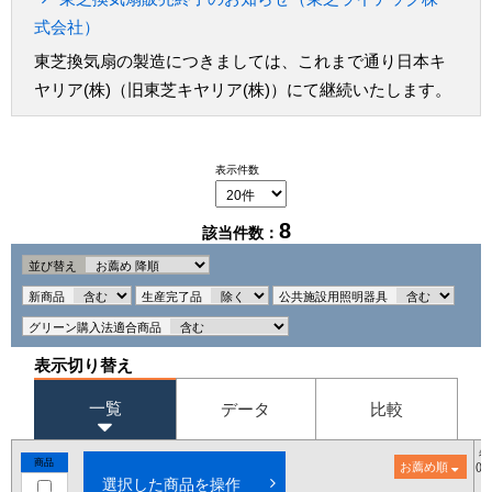
式会社）
東芝換気扇の製造につきましては、これまで通り日本キ
ヤリア(株)（旧東芝キヤリア(株)）にて継続いたします。
表示件数
8
該当件数：
並び替え
新商品
生産完了品
公共施設用照明器具
グリーン購入法適合商品
表示切り替え
一覧
データ
比較
希
商品
お薦め順
()
選択した商品を操作