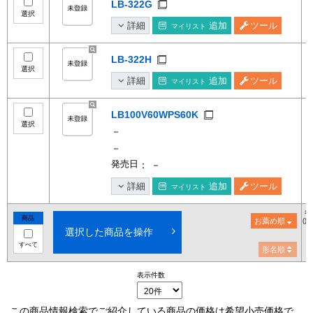
LB-322G
選択
詳細
追加
ツール
マイリスト
LB-322H
選択
詳細
追加
ツール
マイリスト
LB100V60WPS60K
選択
－
－
発売日
： －
詳細
追加
ツール
マイリスト
希
商品
お薦め順
()
選択した商品を操作
すべて
形名順
表示件数
この商品情報検索でご紹介している商品の価格は希望小売価格で、